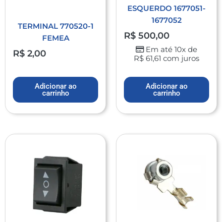
ESQUERDO 1677051-
1677052
TERMINAL 770520-1
R$
500,00
FEMEA
Em até 10x de
R$
2,00
R$
61,61
com juros
Adicionar ao
Adicionar ao
carrinho
carrinho