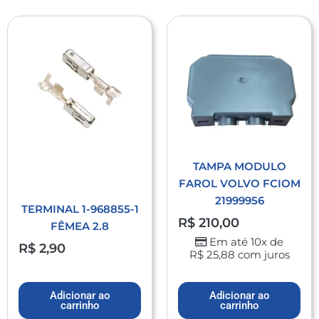
TAMPA MODULO
FAROL VOLVO FCIOM
21999956
TERMINAL 1-968855-1
R$
210,00
FÊMEA 2.8
Em até 10x de
R$
2,90
R$
25,88
com juros
Adicionar ao
Adicionar ao
carrinho
carrinho