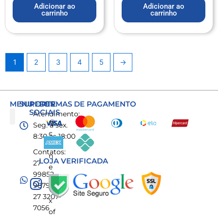
Adicionar ao
Adicionar ao
carrinho
carrinho
1
2
3
4
5
→
MENU
SUPORTE
REDES
FORMAS DE PAGAMENTO
SOCIAIS
Atendimento:
@
Seg. a sex.
c
Rastrear Pedidos
8:30 às 18:00
o
Contatos:
n
LOJA VERIFICADA
27
e
99852-
ct
9879
vi
27 3207-
x
7056
of