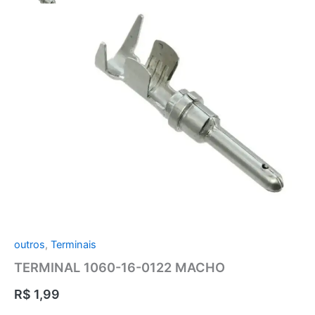
TERMINAL
1060-
16-
0122
MACHO
quantidade
outros
,
Terminais
TERMINAL 1060-16-0122 MACHO
R$
1,99