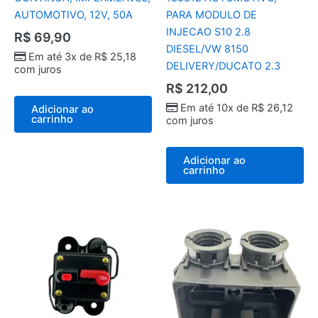
AUTOMOTIVO, 12V, 50A
PARA MODULO DE
INJECAO S10 2.8
R$
69,90
DIESEL/VW 8150
Em até 3x de
R$
25,18
DELIVERY/DUCATO 2.3
com juros
R$
212,00
Em até 10x de
R$
26,12
Adicionar ao
carrinho
com juros
Adicionar ao
carrinho