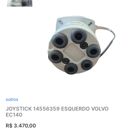
JOYSTICK
14556359
ESQUERDO
VOLVO
EC140
quantidade
outros
JOYSTICK 14556359 ESQUERDO VOLVO
EC140
R$
3.470,00