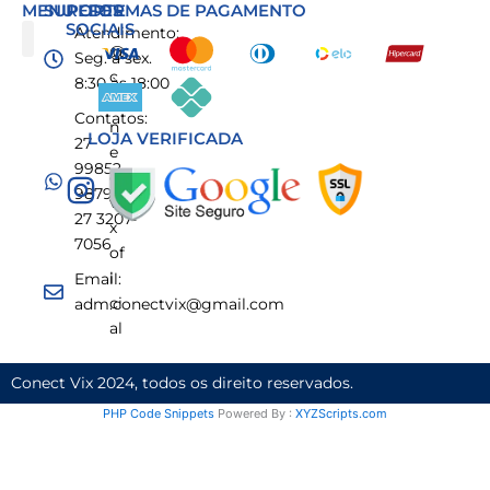
MENU
SUPORTE
REDES
FORMAS DE PAGAMENTO
SOCIAIS
Atendimento:
@
Seg. a sex.
c
Rastrear Pedidos
8:30 às 18:00
o
Contatos:
n
LOJA VERIFICADA
27
e
99852-
ct
9879
vi
27 3207-
x
7056
of
i
Email:
ci
adm.conectvix@gmail.com
al
Conect Vix 2024, todos os direito reservados.
PHP Code Snippets
Powered By :
XYZScripts.com