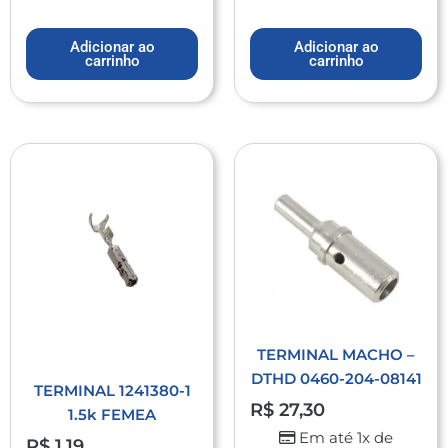
Adicionar ao
Adicionar ao
carrinho
carrinho
TERMINAL MACHO –
DTHD 0460-204-08141
TERMINAL 1241380-1
R$
27,30
1.5k FEMEA
Em até 1x de
R$
1,19