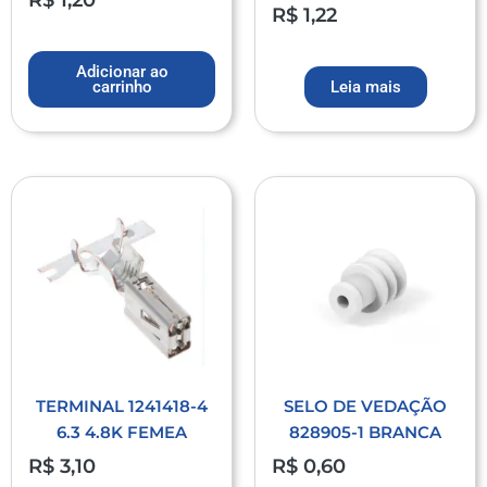
R$
1,22
Adicionar ao
carrinho
Leia mais
TERMINAL 1241418-4
SELO DE VEDAÇÃO
6.3 4.8K FEMEA
828905-1 BRANCA
R$
3,10
R$
0,60