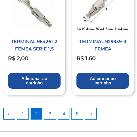
TERMINAL 964261-2
TERMINAL 929939-3
FEMEA SERIE 1,5
FEMEA
R$
2,00
R$
1,60
Adicionar ao
Adicionar ao
carrinho
carrinho
←
1
2
3
4
5
→