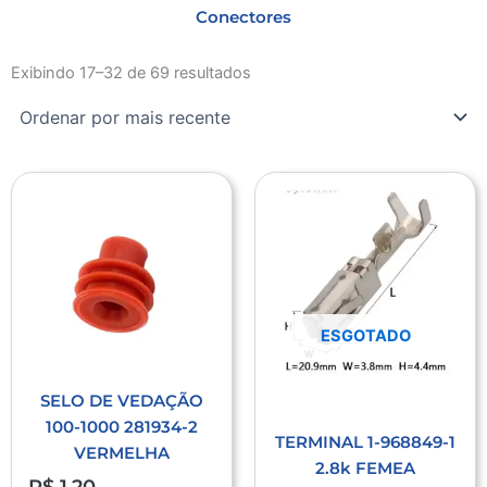
Conectores
Classificado
por
Exibindo 17–32 de 69 resultados
mais
recente
ESGOTADO
SELO DE VEDAÇÃO
100-1000 281934-2
TERMINAL 1-968849-1
VERMELHA
2.8k FEMEA
R$
1,20